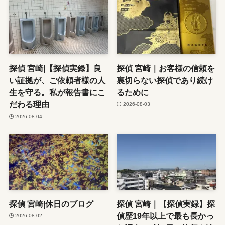
探偵 宮崎|【探偵実録】良
探偵 宮崎｜お客様の信頼を
い証拠が、ご依頼者様の人
裏切らない探偵であり続け
生を守る。私が報告書にこ
るために
だわる理由
2026-08-03
2026-08-04
探偵 宮崎|休日のブログ
探偵 宮崎｜【探偵実録】探
偵歴19年以上で最も長かっ
2026-08-02