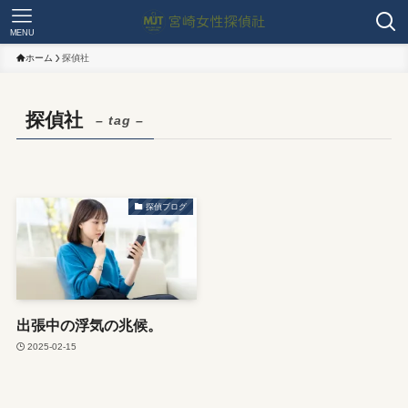
MENU
ホーム
探偵社
探偵社
– tag –
探偵ブログ
出張中の浮気の兆候。
2025-02-15