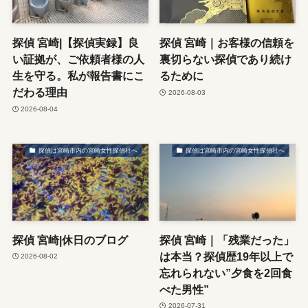
探偵 宮崎|【探偵実録】良
探偵 宮崎｜お客様の信頼を
い証拠が、ご依頼者様の人
裏切らない探偵であり続け
生を守る。私が報告書にこ
るために
だわる理由
2026-08-03
2026-08-04
探偵は宮崎市内の宮崎女性探偵社へ
探偵は宮崎市内の宮崎女性探偵社へ
探偵 宮崎|休日のブログ
探偵 宮崎｜「残業だった」
は本当？探偵歴19年以上で
2026-08-02
忘れられない”夕食を2回食
べた男性”
2026-07-31