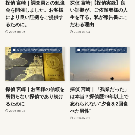
探偵 宮崎｜調査員との勉強
探偵 宮崎|【探偵実録】良
会を開催しました。お客様
い証拠が、ご依頼者様の人
により良い証拠をご提供す
生を守る。私が報告書にこ
るために。
だわる理由
2026-08-05
2026-08-04
探偵は宮崎市内の宮崎女性探偵社へ
探偵は宮崎市内の宮崎女性探偵社へ
探偵 宮崎｜お客様の信頼を
探偵 宮崎｜「残業だった」
裏切らない探偵であり続け
は本当？探偵歴19年以上で
るために
忘れられない”夕食を2回食
べた男性”
2026-08-03
2026-07-31