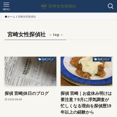
MENU
ホーム
宮崎女性探偵社
宮崎女性探偵社
– tag –
探偵ブログ
探偵ブログ
探偵 宮崎|休日のブログ
探偵 宮崎｜お盆休み明けは
要注意？9月に浮気調査が
2026-08-09
忙しくなる理由を探偵歴19
年以上の経験から